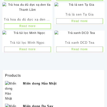
Trà lá sen Tạ Gia
Trà hoa đu đủ đực xạ đen tía
Read more
Thanh Lâm
Read more
Trà túi lọc Minh Ngọc
Trà xanh DCD Tea
Read more
Read more
Products
Miến dong Hào Nhật
Miến dong Du Say