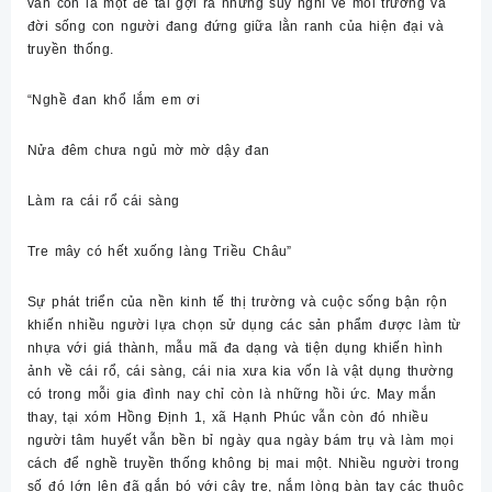
vẫn còn là một đề tài gợi ra những suy nghĩ về môi trường và
đời sống con người đang đứng giữa lằn ranh của hiện đại và
truyền thống.
“Nghề đan khổ lắm em ơi
Nửa đêm chưa ngủ mờ mờ dậy đan
Làm ra cái rổ cái sàng
Tre mây có hết xuống làng Triều Châu”
Sự phát triển của nền kinh tế thị trường và cuộc sống bận rộn
khiến nhiều người lựa chọn sử dụng các sản phẩm được làm từ
nhựa với giá thành, mẫu mã đa dạng và tiện dụng khiến hình
ảnh về cái rổ, cái sàng, cái nia xưa kia vốn là vật dụng thường
có trong mỗi gia đình nay chỉ còn là những hồi ức. May mắn
thay, tại xóm Hồng Định 1, xã Hạnh Phúc vẫn còn đó nhiều
người tâm huyết vẫn bền bỉ ngày qua ngày bám trụ và làm mọi
cách để nghề truyền thống không bị mai một. Nhiều người trong
số đó lớn lên đã gắn bó với cây tre, nắm lòng bàn tay các thuộc