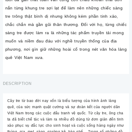
nắn từng khung tre sợi lạt để làm nên những chiếc sàng
tre trông thật bình dị nhưng không kém phần tinh xảo,
chắc chắn mà gần gũi thân thương. Đối với họ, từng chiếc
sàng tre được làm ra là những tác phẩm truyền tải mong
muốn và niềm đau đáu với nghề truyền thống của địa
phương, nơi gìn giữ những hoài cổ trong nét văn hóa làng
quê Việt Nam xưa.
DESCRIPTION
Cây tre từ bao đời nay vốn là biểu tượng của hình ảnh làng
quê, của sức mạnh quật cường và sự đoàn kết của người dân
Việt Nam trong các cuộc đấu tranh vệ quốc. Từ cây tre, ông cha
ta đã biết chế tác và làm ra nhiều đồ dùng từ đơn giản đến tinh
xảo phục vụ đắc lực cho sinh hoạt và cuộc sống hàng ngày như
thúng, nia, mẹt, sàng, giường kệ, bàn ghế… Trong số những đồ