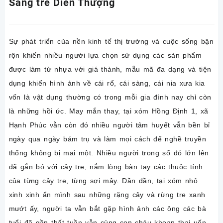
Sàng tre Diễn Thượng
Sự phát triển của nền kinh tế thị trường và cuộc sống bận
rộn khiến nhiều người lựa chọn sử dụng các sản phẩm
được làm từ nhựa với giá thành, mẫu mã đa dạng và tiện
dụng khiến hình ảnh về cái rổ, cái sàng, cái nia xưa kia
vốn là vật dụng thường có trong mỗi gia đình nay chỉ còn
là những hồi ức. May mắn thay, tại xóm Hồng Định 1, xã
Hạnh Phúc vẫn còn đó nhiều người tâm huyết vẫn bền bỉ
ngày qua ngày bám trụ và làm mọi cách để nghề truyền
thống không bị mai một. Nhiều người trong số đó lớn lên
đã gắn bó với cây tre, nắm lòng bàn tay các thuộc tính
của từng cây tre, từng sợi mây. Dần dần, tại xóm nhỏ
xinh xinh ẩn mình sau những rặng cây và rừng tre xanh
mướt ấy, người ta vẫn bắt gặp hình ảnh các ông các bà
tuổi đã gần thất tuần vẫn cùng con cháu khoan thai uốn