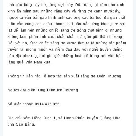
tính của từng cây tre, từng sợi mây. Dần dần, tại xóm nhỏ xinh
xinh ẩn mình sau những rặng cây và rừng tre xanh mướt ấy,
người ta vẫn bắt gặp hình ảnh các ông các bà tuổi đã gần thất
tuần vẫn cùng con cháu khoan thai uốn nắn từng khung tre sợi
lạt để làm nên những chiếc sàng tre trông thật bình dị nhưng
không kém phần tinh xảo, chắc chắn mà gần gũi thân thương.
Đối với họ, từng chiếc sàng tre được làm ra là những tác phẩm
truyền tải mong muốn và niềm đau đáu với nghề truyền thống
của địa phương, nơi gìn giữ những hoài cổ trong nét văn hóa
làng quê Việt Nam xưa.
Thông tin liên hệ: Tổ hợp tác sản xuất sàng tre Diễn Thượng
Người đại diện: Ông Đinh Ích Thương
Số điện thoại: 0914.475.856
Địa chỉ: xóm Hồng Định 1, xã Hạnh Phúc, huyện Quảng Hòa,
tỉnh Cao Bằng.